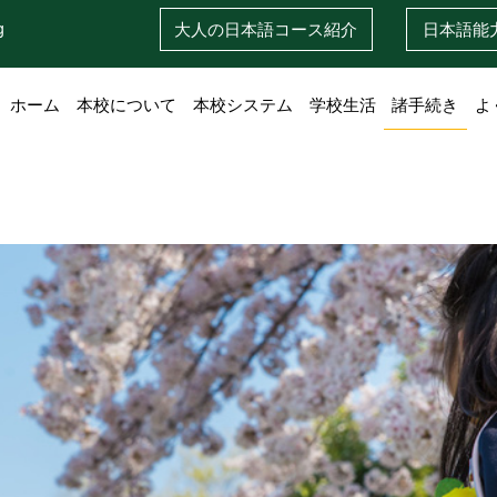
g
大人の日本語
コース紹介
日本語
能
ホーム
本校について
本校システム
学校生活
諸手続き
よ