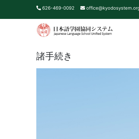
626-469-0092
office@kyodosystem.or
諸手続き