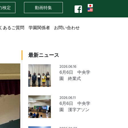
力検定
動画特集
くあるご質問
学園関係者
お問い合わせ
最新ニュース
2026.06.16
6月6日 中央学
園 終業式
2026.06.11
6月6日 中央学
園 漢字アソン