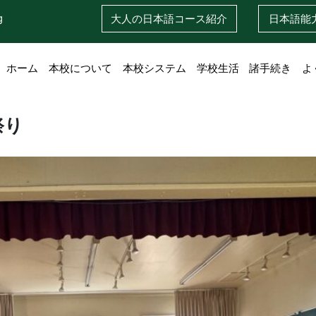
g
大人の日本語
コース紹介
日本語
能
ホーム
本校について
本校システム
学校生活
諸手続き
よ
祭り