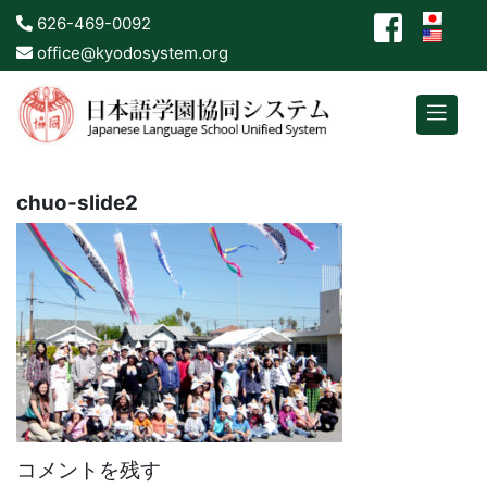
626-469-0092
office@kyodosystem.org
chuo-slide2
コメントを残す