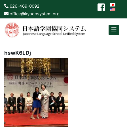
626-469-0092
office@kyodosystem.org
hswK6LDj