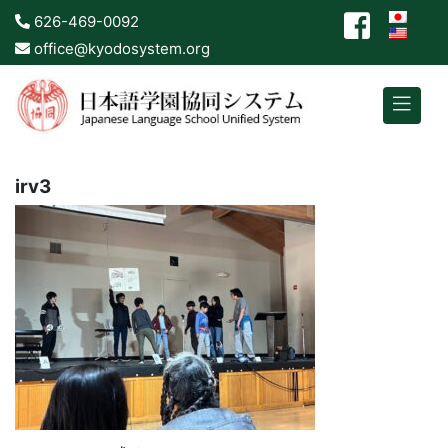
626-469-0092
office@kyodosystem.org
irv3