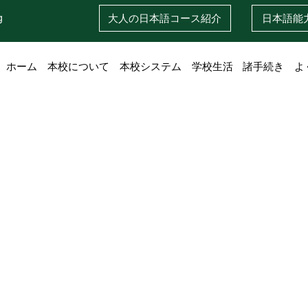
g
大人の日本語
コース紹介
日本語
能
ホーム
本校について
本校システム
学校生活
諸手続き
よ