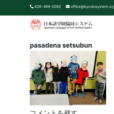
626-469-0092
office@kyodosystem.or
pasadena setsubun
コメントを残す