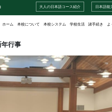
g
大人の日本語
コース紹介
日本語
能
ホーム
本校について
本校システム
学校生活
諸手続き
よ
新年行事