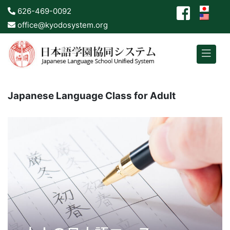
626-469-0092
office@kyodosystem.org
Japanese Language Class for Adult