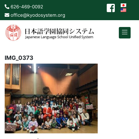
626-469-0092
office@kyodosystem.org
IMG_0373