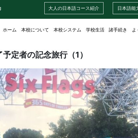
g
大人の日本語
コース紹介
日本語
能
ホーム
本校について
本校システム
学校生活
諸手続き
よ
修了予定者の記念旅行（1）