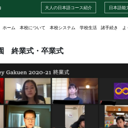
g
大人の日本語
コース紹介
日本語
能
ホーム
本校について
本校システム
学校生活
諸手続き
よ
学園 終業式・卒業式