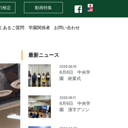
力検定
動画特集
くあるご質問
学園関係者
お問い合わせ
最新ニュース
2026.06.16
6月6日 中央学
園 終業式
2026.06.11
6月6日 中央学
園 漢字アソン