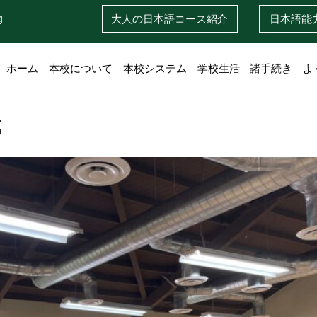
g
大人の日本語
コース紹介
日本語
能
ホーム
本校について
本校システム
学校生活
諸手続き
よ
式