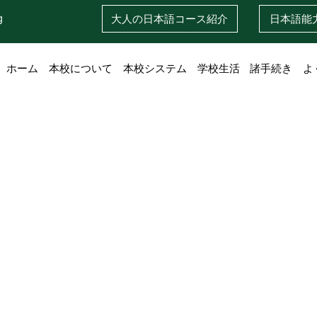
g
大人の日本語
コース紹介
日本語
能
ホーム
本校について
本校システム
学校生活
諸手続き
よ