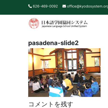
626-469-0092
office@kyodosystem.or
pasadena-slide2
コメントを残す