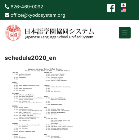
626-469-0092
office@kyodosystem.org
schedule2020_en