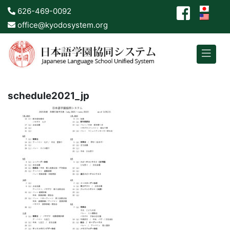
626-469-0092
office@kyodosystem.org
schedule2021_jp