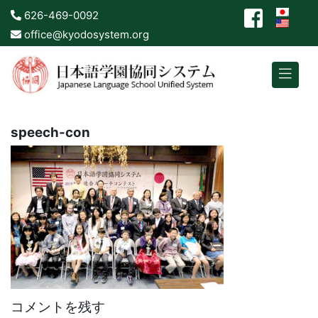
626-469-0092
office@kyodosystem.org
speech-con
コメントを残す