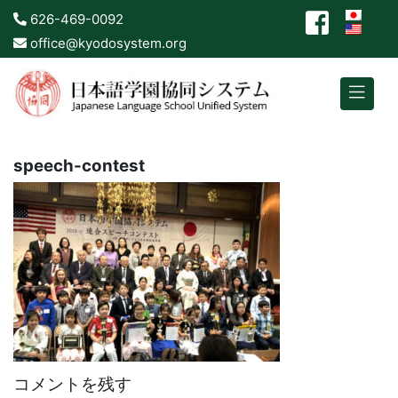
626-469-0092
office@kyodosystem.org
speech-contest
コメントを残す