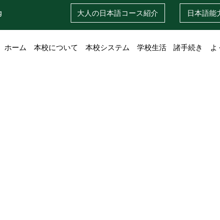
g
大人の日本語
コース紹介
日本語
能
ホーム
本校について
本校システム
学校生活
諸手続き
よ