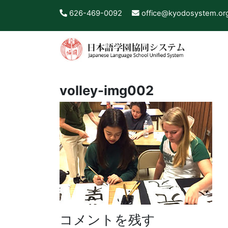
626-469-0092
office@kyodosystem.or
volley-img002
コメントを残す