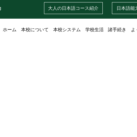
g
大人の日本語
コース紹介
日本語
能
ホーム
本校について
本校システム
学校生活
諸手続き
よ