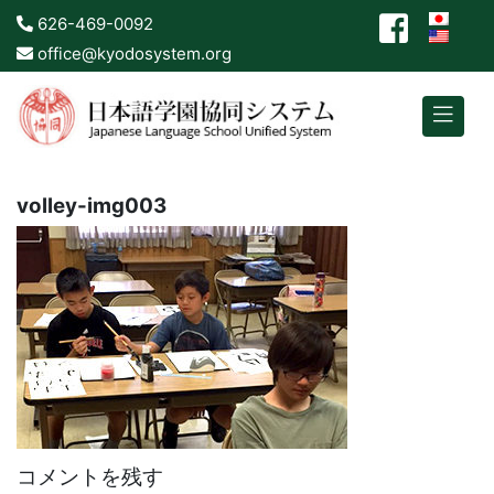
626-469-0092
office@kyodosystem.org
volley-img003
コメントを残す