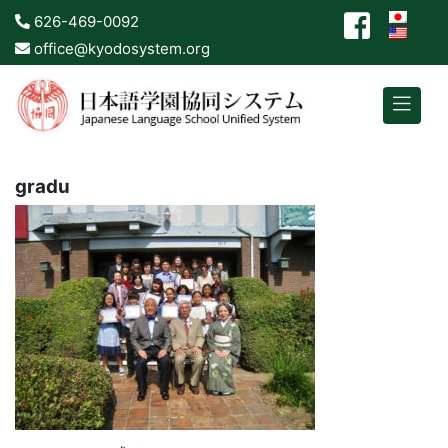
626-469-0092
office@kyodosystem.org
gradu