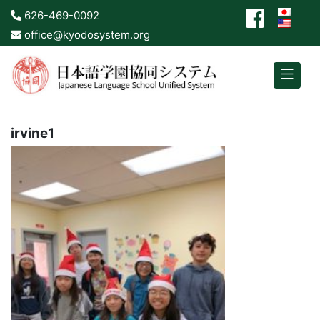
626-469-0092
office@kyodosystem.org
irvine1