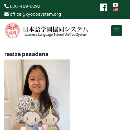
626-469-0092
office@kyodosystem.org
resize pasadena