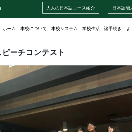
g
大人の日本語
コース紹介
日本語
能
ホーム
本校について
本校システム
学校生活
諸手続き
よ
スピーチコンテスト