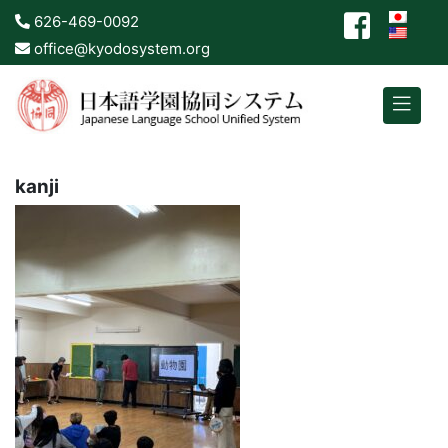
626-469-0092
office@kyodosystem.org
kanji