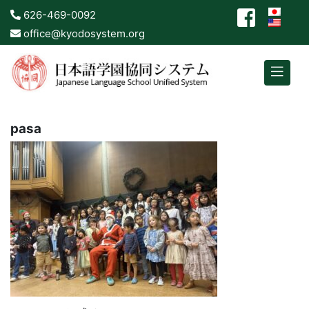
626-469-0092
office@kyodosystem.org
pasa