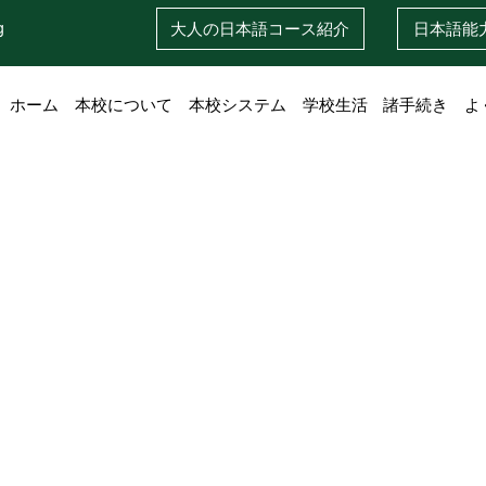
g
大人の日本語
コース紹介
日本語
能
ホーム
本校について
本校システム
学校生活
諸手続き
よ