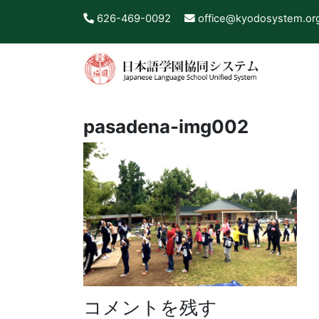
626-469-0092
office@kyodosystem.or
pasadena-img002
コメントを残す