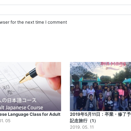
owser for the next time I comment
se Language Class for Adult
2019年5月11日：卒業・修了
01. 05
記念旅行（1）
2019. 05. 11