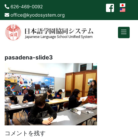
626-469-0092
office@kyodosystem.org
pasadena-slide3
コメントを残す